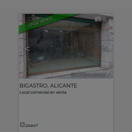
URGE VENTA
8
<
>
Ref.. FNDM-303422
🔗
BIGASTRO
,
ALICANTE
Local comercial en venta
244m²