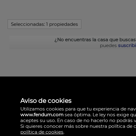
Seleccionadas:
1 propiedades
¿No encuentras la casa que buscas
puedes
suscribi
Aviso de cookies
Fendum
Alicante
Utilizamos cookies para que tu experiencia de na
España
www.fendum.com
sea óptima. Le ley nos exige q
619831246
aceptes su uso. En caso de no hacerlo no podrás vi
Si quieres conocer más sobre nuestra política de c
política de cookies
.
Aviso Legal