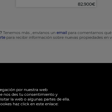
82.900€
?
Tenemos más
, envíanos un
email
para comentarnos qué 
rte
para recibir información sobre nuevas propiedades en 
vegación por nuestra web
ue nos des tu consentimiento y
sitar la web o algunas partes de ella.
ookes haz click en este enlace: