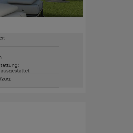
r:
n
tattung:
 ausgestattet
fzug: