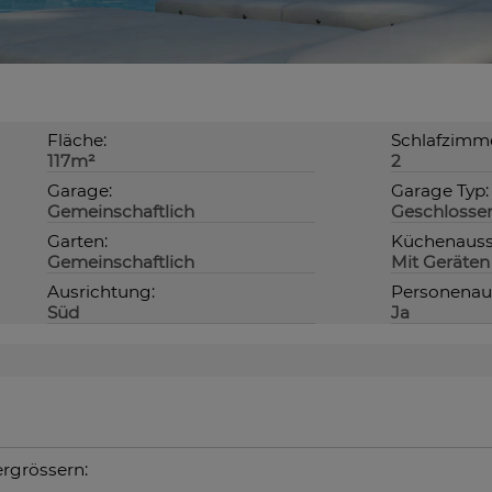
Fläche:
Schlafzimme
117m²
2
Garage:
Garage Typ:
Gemeinschaftlich
Geschlosse
Garten:
Küchenauss
Gemeinschaftlich
Mit Geräten
Ausrichtung:
Personenau
Süd
Ja
ergrössern: