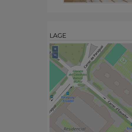
LAGE
+
−