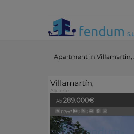
Apartment in Villamartin,
Villamartín
,
Alicante
289.000€
Ab
117m²
2
2