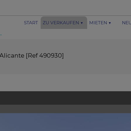
START
ZU VERKAUFEN
MIETEN
NEU
 Alicante [Ref 490930]