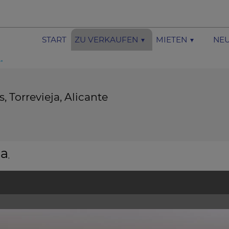
START
ZU VERKAUFEN
MIETEN
NEU
 Torrevieja, Alicante
ja
,