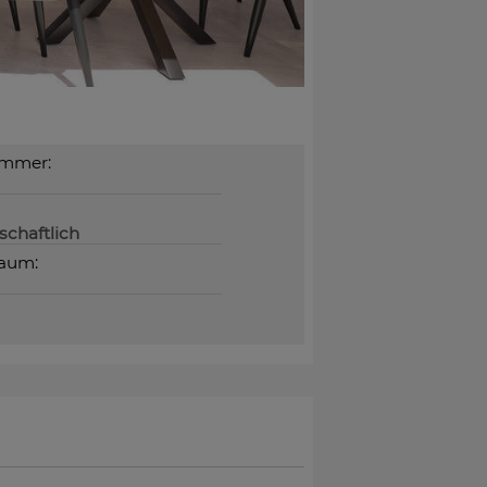
immer:
chaftlich
raum: