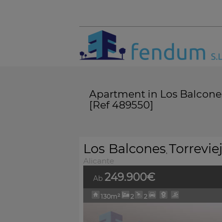
Apartment in Los Balcones,
[Ref 489550]
Los Balcones
Torrevie
,
Alicante
249.900€
Ab
130m²
2
2