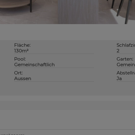
Fläche:
Schlafz
130m²
2
Pool:
Garten:
Gemeinschaftlich
Gemeins
Ort:
Abstell
Aussen
Ja