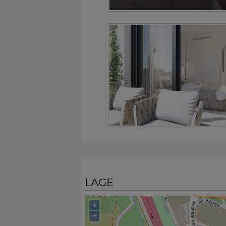
LAGE
+
−